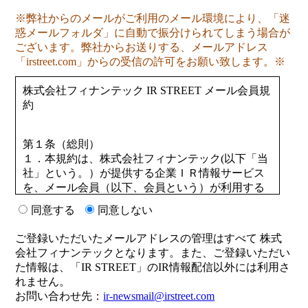
※弊社からのメールがご利用のメール環境により、「迷
惑メールフォルダ」に自動で振分けられてしまう場合が
ございます。弊社からお送りする、メールアドレス
「irstreet.com」からの受信の許可をお願い致します。※
株式会社フィナンテック IR STREET メール会員規
約
第１条（総則）
１．本規約は、株式会社フィナンテック(以下「当
社」という。）が提供する企業ＩＲ情報サービス
を、メール会員（以下、会員という）が利用する
にあたっての一切のことについて取り決めたもの
同意する
同意しない
です。
２．当社は、会員の了承を得ることなく、この規
ご登録いただいたメールアドレスの管理はすべて 株式
約を変更することがあります。この場合、当サイ
会社フィナンテックとなります。また、ご登録いただい
トのご利用条件は、変更後の規約によるものとし
た情報は、「IR STREET」のIR情報配信以外には利用さ
ます。変更後の規約については、当社がネット上
れません。
に表示した時点より、効力を生じるものとしま
お問い合わせ先：
ir-newsmail@irstreet.com
す。