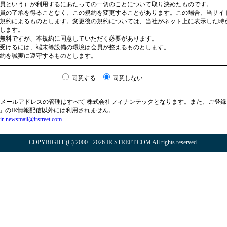
員という）が利用するにあたっての一切のことについて取り決めたものです。
員の了承を得ることなく、この規約を変更することがあります。この場合、当サイ
規約によるものとします。変更後の規約については、当社がネット上に表示した時
します。
無料ですが、本規約に同意していただく必要があります。
受けるには、端末等設備の環境は会員が整えるものとします。
約を誠実に遵守するものとします。
同意する
同意しない
ス）
するサービスとは、掲載企業が発表するニュースリリース等を事前に当社サイトに
ルアドレス）に向けて配信するものです。
メールアドレスの管理はすべて 株式会社フィナンテックとなります。また、ご登
信された情報は、インターネットやメール配信システムが本来持っている技術上の
EET」のIR情報配信以外には利用されません。
ロバイダでの各種規制等により、当社の配信時間から相当程度遅延して到達するこ
ir-newsmail@irstreet.com
延が生じた結果として会員に損害が発生した場合でも、当社は一切責任を負わない
COPYRIGHT (C) 2000 - 2026 IR STREET.COM All rights reserved.
を対象とします。
本規約を承認の上、当社に会員の申し込みを行い（以下「会員申込」といいます）
す。但し、当社が会員申込を承認するのに支障があると判断した場合には当該会員
ります。
切な行為があった場合、会員資格を取り消す場合があります。また、会員が、当該
ービスに基づく情報または編集・加工情報などを提供した場合には、当社は不法行
賠償を請求することがあります。
る情報の変更については、会員は当社の定める方法により、速やかに変更の届出を