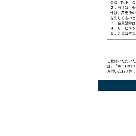
会員（以下、会
２．当社は、会
件は、変更後の
を生じるものと
３．会員登録は
４．サービスを
５．会員は本規
第２条（サービ
１．当社が提供
いた会員（メー
ご登録いただいた
２．前項にて配
は、「IR STR
ンターネットプ
お問い合わせ先：
す。この到達遅
す。
第３条（会員）
１．会員は個人
２．会員とは、
した者をいいま
しないことがあ
３．会員に不適
三者に対し、サ
会員に対し損害
４．会員に関す