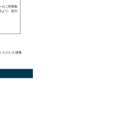
トのご利用条
点より、効力
て登録して頂
録いただいた情報
特徴およびイ
とがありま
ものとしま
、当社が承諾
申込みを承諾
会員以外の第
為として当該
行うものとし