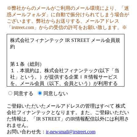
※弊社からのメールがご利用のメール環境により、「迷
惑メールフォルダ」に自動で振分けられてしまう場合が
ございます。弊社からお送りする、メールアドレス
「irstreet.com」からの受信の許可をお願い致します。※
株式会社フィナンテック IR STREET メール会員規
約
第１条（総則）
１．本規約は、株式会社フィナンテック(以下「当
社」という。）が提供する企業ＩＲ情報サービス
を、メール会員（以下、会員という）が利用する
にあたっての一切のことについて取り決めたもの
同意する
同意しない
です。
２．当社は、会員の了承を得ることなく、この規
ご登録いただいたメールアドレスの管理はすべて 株式
約を変更することがあります。この場合、当サイ
会社フィナンテックとなります。また、ご登録いただい
トのご利用条件は、変更後の規約によるものとし
た情報は、「IR STREET」のIR情報配信以外には利用さ
ます。変更後の規約については、当社がネット上
れません。
に表示した時点より、効力を生じるものとしま
お問い合わせ先：
ir-newsmail@irstreet.com
す。